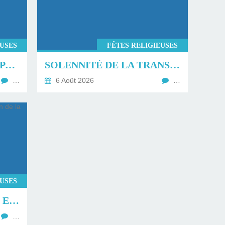
EUSES
FÊTES RELIGIEUSES
LA TRANSFIGURATION PAR GLORIOUS.
SOLENNITÉ DE LA TRANSFIGURATION DU SEIGNEUR.
…
6 Août 2026
…
EUSES
RETOUR SUR LA MESSE ET LA BÉNÉDICTION DE LA FÊTE DE LA MER À TROUVILLE SUR MER.
…