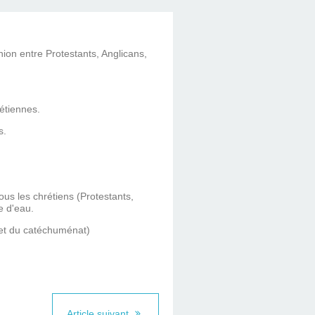
on entre Protestants, Anglicans,
étiennes.
s.
us les chrétiens (Protestants,
e d'eau.
 et du catéchuménat)
Article suivant