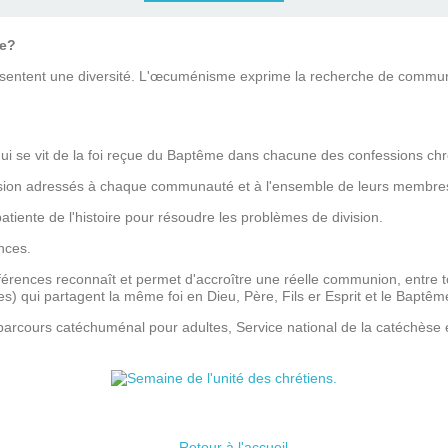
me?
sentent une diversité. L'œcuménisme exprime la recherche de communi
qui se vit de la foi reçue du Baptême dans chacune des confessions chr
nversion adressés à chaque communauté et à l'ensemble de leurs membre
patiente de l'histoire pour résoudre les problèmes de division.
nces.
férences reconnaît et permet d'accroître une réelle communion, entre to
s) qui partagent la même foi en Dieu, Père, Fils er Esprit et le Baptêm
 parcours catéchuménal pour adultes, Service national de la catéchèse
Retour à l'accueil