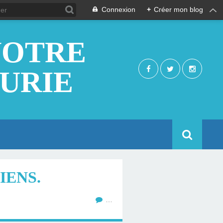
Connexion
+
Créer mon blog
NOTRE
EURIE
IENS.
…